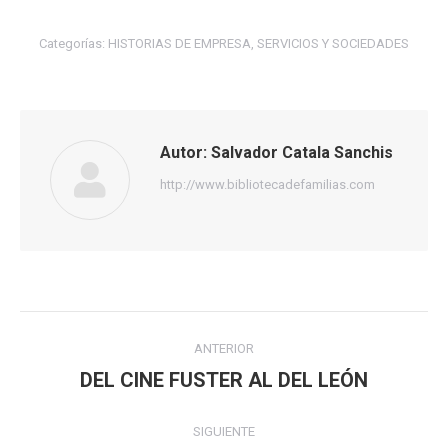
Categorías:
HISTORIAS DE EMPRESA, SERVICIOS Y SOCIEDADES
Autor:
Salvador Catala Sanchis
http://www.bibliotecadefamilias.com
Navegación
ANTERIOR
entre
DEL CINE FUSTER AL DEL LEÓN
Publicación
anterior:
publicaciones
SIGUIENTE