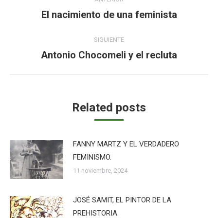
entre
El nacimiento de una feminista
Publicación
anterior:
publicaciones
SIGUIENTE
Antonio Chocomeli y el recluta
Publicación
siguiente:
Related posts
FANNY MARTZ Y EL VERDADERO
FEMINISMO.
11 noviembre, 2024
JOSÉ SAMIT, EL PINTOR DE LA
PREHISTORIA