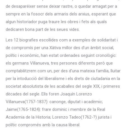
de desaparéixer sense deixar rastre, o quedar amagat per a
sempre en la fosocr dels armaris dels arxius, esperant que
algun historiador puga traure les obres i fets als quals
dedicaren bona part de les seues vides.
Les 12 biografies escollides com a exemples de solidaritat i
de compromís per una Xàtiva millor des d’un àmbit social,
polític i econòmic, han estat ordenades seguint cronològic:
els germans Villanueva, tres persones diferents però que
comptabilitzrem com un, per des d’una mateixa família, lluitar
per la intoducció del liberalisme i els drets de ciutadania en la
societat absolutista de les acaballes del segle XIX, i primeres
dècades del segle. Ells foren Joaquín Lorenzo
Villanueva(1757-1837): canonge, diputat i acadèmic;
Jaime(1765-1824): frare dominic i membre de la Real
Academia de la Historia; Lorenzo Tadeo(1762-?) jurista i
polític compromés amb la causa liberal.