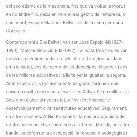
del secretisme de la masoneria, fins que va trobar la mort, i
en no tindre fills, deixà en herència la gestió de l’empresa, al
seu nebot, Enrique Martínez Bellver, fill de la seua germana
Consuelo.
Contemporani a Blai Bellver, van ser José Espejo Gil(1827-
1890) i Matilde Ridocci(1843-1922). Tal volta tots tres es van
conéixer, i sentiren parlar un dels altres. Tots dos solidàris
amb la ciutat, des del camp de les donacions, el primer, i des
de les millores educatives i la lluita per la igualtat, la segona.
Amb Espejo Gil, s’iniciava la llista de grans fortunes, que
deixaren molts diners per a invertir en Xàtiva, bé en millorar la
Seu, o en ajudar al necessitat, o fins i tot financiar el
desenvolupament d’infraestrctures educatives. Segurament,
un altre mecenes, Attilio Bruschetti, també protagonista del
nostre calendari, el va tindre com a referent. Matilde, per altra
banda, va defensar la coeducació, la renovació pedagògica i