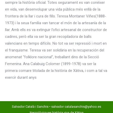
sempre la història oficial. Totes segurament es van conéixer
en vida, van desenvolupar una vida pública més enllà de la
frontera de la llar i cura de fills. Teresa Montaner Viñes(1888-
1973) i la seua família van tancar el món de la artesanía de la
llar. Amb ells es va extinguir l’ofici artesanal de constructor de
cadires, però ella va ser la gran recopiladora de balls
valencians en temps difícils. No tot va ser repressió i mort en
el franquisme. Teresa va ser solidària en la recuperación del
anomenat “folklore nacional”, treballant dins de la Secció
Femenina. Ana Calabuig Colomer (1899-1978) va ser la
primera comare titolada de la història de Xàtiva, i com a tal va
exercir durant anys
Salvador Català i Sanchis • salvador catalasanchis@yahoo.es
Necrològiques història viva de Xàtiva