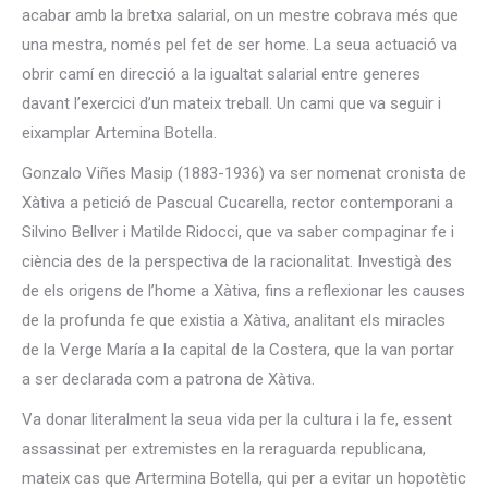
acabar amb la bretxa salarial, on un mestre cobrava més que
una mestra, només pel fet de ser home. La seua actuació va
obrir camí en direcció a la igualtat salarial entre generes
davant l’exercici d’un mateix treball. Un cami que va seguir i
eixamplar Artemina Botella.
Gonzalo Viñes Masip (1883-1936) va ser nomenat cronista de
Xàtiva a petició de Pascual Cucarella, rector contemporani a
Silvino Bellver i Matilde Ridocci, que va saber compaginar fe i
ciència des de la perspectiva de la racionalitat. Investigà des
de els origens de l’home a Xàtiva, fins a reflexionar les causes
de la profunda fe que existia a Xàtiva, analitant els miracles
de la Verge María a la capital de la Costera, que la van portar
a ser declarada com a patrona de Xàtiva.
Va donar literalment la seua vida per la cultura i la fe, essent
assassinat per extremistes en la reraguarda republicana,
mateix cas que Artermina Botella, qui per a evitar un hopotètic