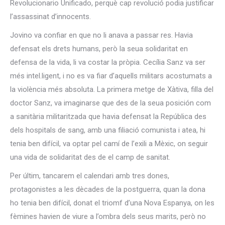
Revolucionario Unificado, perquè cap revolució podia justificar
l’assassinat d’innocents.
Jovino va confiar en que no li anava a passar res. Havia
defensat els drets humans, però la seua solidaritat en
defensa de la vida, li va costar la pròpia. Cecília Sanz va ser
més intel.ligent, i no es va fiar d’aquells militars acostumats a
la violència més absoluta. La primera metge de Xàtiva, filla del
doctor Sanz, va imaginarse que des de la seua posición com
a sanitària militaritzada que havia defensat la República des
dels hospitals de sang, amb una filiació comunista i atea, hi
tenia ben difícil, va optar pel camí de l’exili a Mèxic, on seguir
una vida de solidaritat des de el camp de sanitat.
Per últim, tancarem el calendari amb tres dones,
protagonistes a les dècades de la postguerra, quan la dona
ho tenia ben difícil, donat el triomf d’una Nova Espanya, on les
fèmines havien de viure a l’ombra dels seus marits, però no