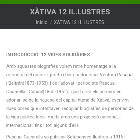
XÀTIVA 12 IL.LUSTRES
Estás aquí:
Inicio
XÀTIVA 12 IL.LUSTRES
INTRODUCCIÓ: 12 VIDES SOLIDÀRIES
Amb aquestes biografíes volem retre homenatge a la
memòria del mestre, poeta i historiador local Ventura Pascual
i Beltrán(1873-1953), i de l’adovat i periodiste Pascual
Cucarella i Candel(1865-1951), que foren els primers en
adonar-se de la riquesa del capital humà de Xàtiva, escrivint
dues obres que intentaven recopiar biografíes de persones de
la vida pública local, molts amb una projecció nacional, i
internacional, fins i tot, alguns d’ells.
Pascual Cucarella va publicar Setabenses Ilustres a 1916 i