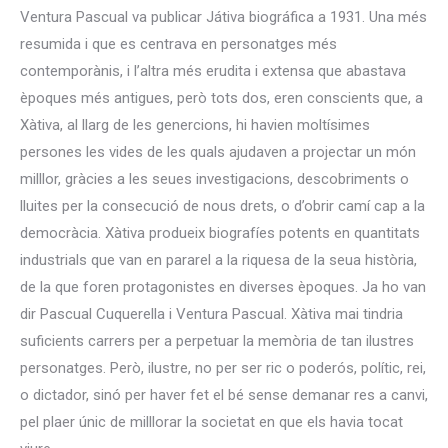
Ventura Pascual va publicar Játiva biográfica a 1931. Una més
resumida i que es centrava en personatges més
contemporànis, i l’altra més erudita i extensa que abastava
èpoques més antigues, però tots dos, eren conscients que, a
Xàtiva, al llarg de les genercions, hi havien moltísimes
persones les vides de les quals ajudaven a projectar un món
milllor, gràcies a les seues investigacions, descobriments o
lluites per la consecució de nous drets, o d’obrir camí cap a la
democràcia. Xàtiva produeix biografíes potents en quantitats
industrials que van en pararel a la riquesa de la seua història,
de la que foren protagonistes en diverses èpoques. Ja ho van
dir Pascual Cuquerella i Ventura Pascual. Xàtiva mai tindria
suficients carrers per a perpetuar la memòria de tan ilustres
personatges. Però, ilustre, no per ser ric o poderós, polític, rei,
o dictador, sinó per haver fet el bé sense demanar res a canvi,
pel plaer únic de milllorar la societat en que els havia tocat