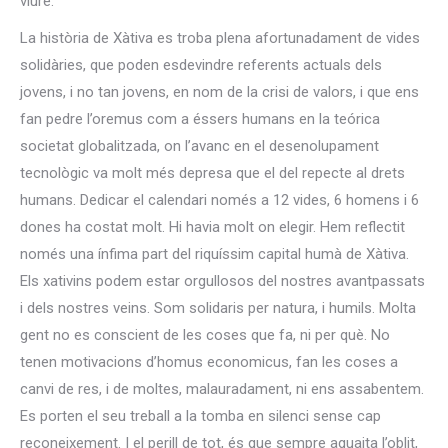
viure.
La història de Xàtiva es troba plena afortunadament de vides
solidàries, que poden esdevindre referents actuals dels
jovens, i no tan jovens, en nom de la crisi de valors, i que ens
fan pedre l’oremus com a éssers humans en la teórica
societat globalitzada, on l’avanc en el desenolupament
tecnològic va molt més depresa que el del repecte al drets
humans. Dedicar el calendari només a 12 vides, 6 homens i 6
dones ha costat molt. Hi havia molt on elegir. Hem reflectit
només una ínfima part del riquíssim capital humà de Xàtiva.
Els xativins podem estar orgullosos del nostres avantpassats
i dels nostres veins. Som solidaris per natura, i humils. Molta
gent no es conscient de les coses que fa, ni per què. No
tenen motivacions d’homus economicus, fan les coses a
canvi de res, i de moltes, malauradament, ni ens assabentem.
Es porten el seu treball a la tomba en silenci sense cap
reconeixement. I el perill de tot, és que sempre aguaita l’oblit,