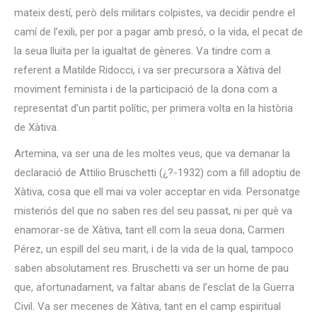
mateix destí, però dels militars colpistes, va decidir pendre el
camí de l’exili, per por a pagar amb presó, o la vida, el pecat de
la seua lluita per la igualtat de gèneres. Va tindre com a
referent a Matilde Ridocci, i va ser precursora a Xàtiva del
moviment feminista i de la participació de la dona com a
representat d’un partit polític, per primera volta en la història
de Xàtiva.
Artemina, va ser una de les moltes veus, que va demanar la
declaració de Attilio Bruschetti (¿?-1932) com a fill adoptiu de
Xàtiva, cosa que ell mai va voler acceptar en vida. Personatge
misteriós del que no saben res del seu passat, ni per què va
enamorar-se de Xàtiva, tant ell com la seua dona, Carmen
Pérez, un espill del seu marit, i de la vida de la qual, tampoco
saben absolutament res. Bruschetti va ser un home de pau
que, afortunadament, va faltar abans de l’esclat de la Guerra
Civil. Va ser mecenes de Xàtiva, tant en el camp espiritual